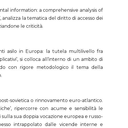
tal information: a comprehensive analysis of
 analizza la tematica del diritto di accesso dei
andone le criticità.
nti asilo in Europa: la tutela multilivello fra
cativi’, si colloca all’interno di un ambito di
ando con rigore metodologico il tema della
.
 post-sovietica o rinnovamento euro-atlantico.
tiche’, ripercorre con acume e sensibilità le
si sulla sua doppia vocazione europea e russo-
pesso intrappolato dalle vicende interne e