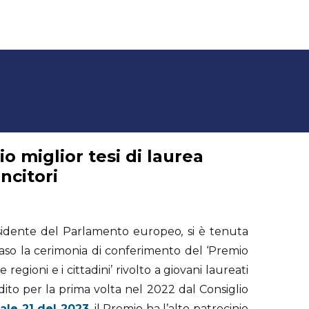
o miglior tesi di laurea
incitori
esidente del Parlamento europeo
,
si è tenuta
aso la cerimonia di conferimento del ‘Premio
 regioni e i cittadini’ rivolto a giovani laureati
dito per la prima volta nel 2022 dal Consiglio
ale 21 del 2023
, il Premio ha l’alto patrocinio