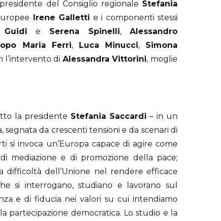
 presidente del Consiglio regionale
Stefania
 europee
Irene Galletti
e i componenti stessi
 Guidi
e
Serena Spinelli
,
Alessandro
copo Maria Ferri
,
Luca Minucci
,
Simona
n l’intervento di
Alessandra Vittorini
, moglie
tto la presidente
Stefania Saccardi
– in un
segnata da crescenti tensioni e da scenari di
arti si invoca un’Europa capace di agire come
di mediazione e di promozione della pace;
a difficoltà dell’Unione nel rendere efficace
he si interrogano, studiano e lavorano sul
a e di fiducia nei valori su cui intendiamo
à e la partecipazione democratica. Lo studio e la