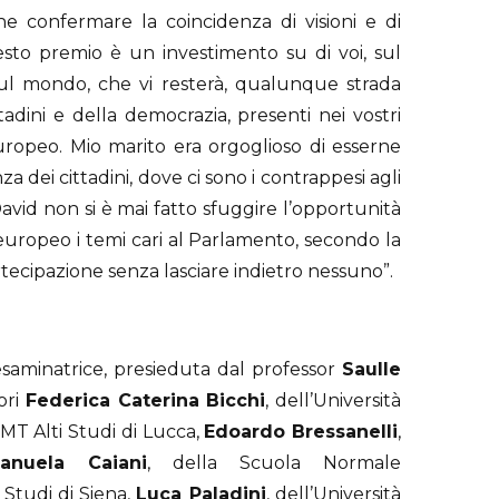
he confermare la coincidenza di visioni e di
uesto premio è un investimento su di voi, sul
 sul mondo, che vi resterà, qualunque strada
adini e della democrazia, presenti nei vostri
uropeo. Mio marito era orgoglioso di esserne
a dei cittadini, dove ci sono i contrappesi agli
avid non si è mai fatto sfuggire l’opportunità
 europeo i temi cari al Parlamento, secondo la
tecipazione senza lasciare indietro nessuno”.
esaminatrice, presieduta dal professor
Saulle
ori
Federica Caterina Bicchi
, dell’Università
IMT Alti Studi di Lucca,
Edoardo Bressanelli
,
anuela Caiani
, della Scuola Normale
i Studi di Siena,
Luca Paladini
, dell’Università