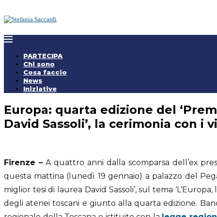
PARTECIPA
Chi sono
Cosa faccio
News
Iniziative
Europa: quarta edizione del ‘Premi
David Sassoli’, la cerimonia con i v
Firenze –
A quattro anni dalla scomparsa dell’ex pr
questa mattina (lunedì 19 gennaio) a palazzo del Peg
miglior tesi di laurea David Sassoli’, sul tema ‘L’Europa, le
degli atenei toscani e giunto alla quarta edizione. Ban
regionale della Toscana e istituito con la
legge region