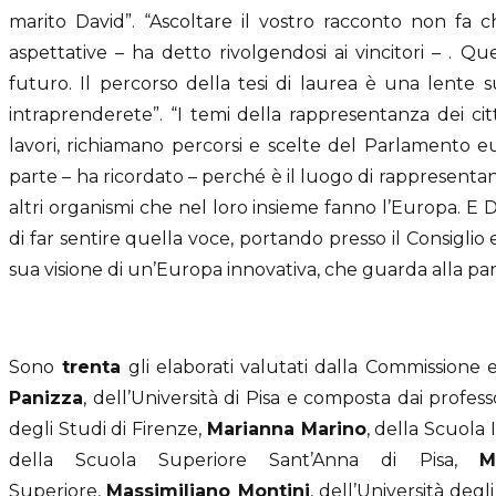
marito David”. “Ascoltare il vostro racconto non fa c
aspettative – ha detto rivolgendosi ai vincitori – . Q
futuro. Il percorso della tesi di laurea è una lente
intraprenderete”. “I temi della rappresentanza dei citt
lavori, richiamano percorsi e scelte del Parlamento e
parte – ha ricordato – perché è il luogo di rappresentanz
altri organismi che nel loro insieme fanno l’Europa. E D
di far sentire quella voce, portando presso il Consiglio
sua visione di un’Europa innovativa, che guarda alla par
Sono
trenta
gli elaborati valutati dalla Commissione 
Panizza
, dell’Università di Pisa e composta dai profess
degli Studi di Firenze,
Marianna Marino
, della Scuola 
della Scuola Superiore Sant’Anna di Pisa,
M
Superiore,
Massimiliano Montini
, dell’Università degl