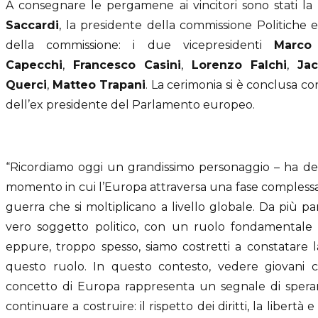
A consegnare le pergamene ai vincitori sono stati la
Saccardi
, la presidente della commissione Politiche
della commissione: i due vicepresidenti
Marco
Capecchi
,
Francesco Casini
,
Lorenzo Falchi
,
Ja
Querci
,
Matteo Trapani
. La cerimonia si è conclusa co
dell’ex presidente del Parlamento europeo.
“Ricordiamo oggi un grandissimo personaggio – ha de
momento in cui l’Europa attraversa una fase complessa, 
guerra che si moltiplicano a livello globale. Da più p
vero soggetto politico, con un ruolo fondamentale 
eppure, troppo spesso, siamo costretti a constatare l
questo ruolo. In questo contesto, vedere giovani c
concetto di Europa rappresenta un segnale di speranz
continuare a costruire: il rispetto dei diritti, la libert