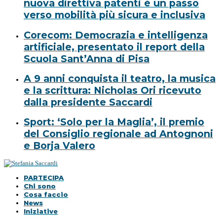
nuova direttiva patenti è un passo
verso mobilità più sicura e inclusiva
Corecom: Democrazia e intelligenza
artificiale, presentato il report della
Scuola Sant’Anna di Pisa
A 9 anni conquista il teatro, la musica
e la scrittura: Nicholas Ori ricevuto
dalla presidente Saccardi
Sport: ‘Solo per la Maglia’, il premio
del Consiglio regionale ad Antognoni
e Borja Valero
PARTECIPA
Chi sono
Cosa faccio
News
Iniziative